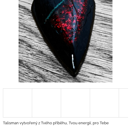
A
J
Í
T
?
HLEDAT
D
O
P
O
R
U
Talisman vytvořený z Tvého příběhu, Tvou energií, pro Tebe
Č
U