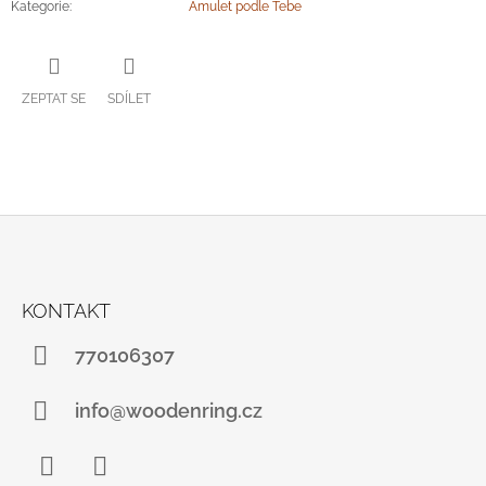
Kategorie
:
Amulet podle Tebe
ZEPTAT SE
SDÍLET
Z
Á
KONTAKT
P
A
770106307
T
Í
info@woodenring.cz