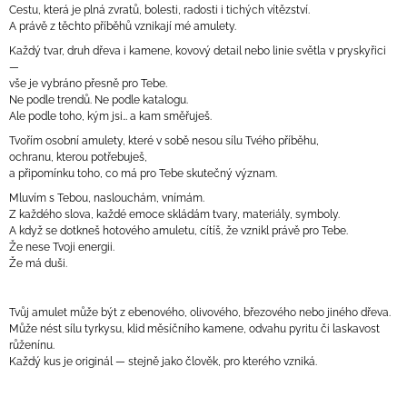
Cestu, která je plná zvratů, bolesti, radosti i tichých vítězství.
A právě z těchto příběhů vznikají mé amulety.
Každý tvar, druh dřeva i kamene, kovový detail nebo linie světla v pryskyřici
—
vše je vybráno přesně pro Tebe.
Ne podle trendů. Ne podle katalogu.
Ale podle toho, kým jsi… a kam směřuješ.
Tvořím osobní amulety, které v sobě nesou sílu Tvého příběhu,
ochranu, kterou potřebuješ,
a připomínku toho, co má pro Tebe skutečný význam.
Mluvím s Tebou, naslouchám, vnímám.
Z každého slova, každé emoce skládám tvary, materiály, symboly.
A když se dotkneš hotového amuletu, cítíš, že vznikl právě pro Tebe.
Že nese Tvoji energii.
Že má duši.
Tvůj amulet může být z ebenového, olivového, březového nebo jiného dřeva.
Může nést sílu tyrkysu, klid měsíčního kamene, odvahu pyritu či laskavost
růženínu.
Každý kus je originál — stejně jako člověk, pro kterého vzniká.