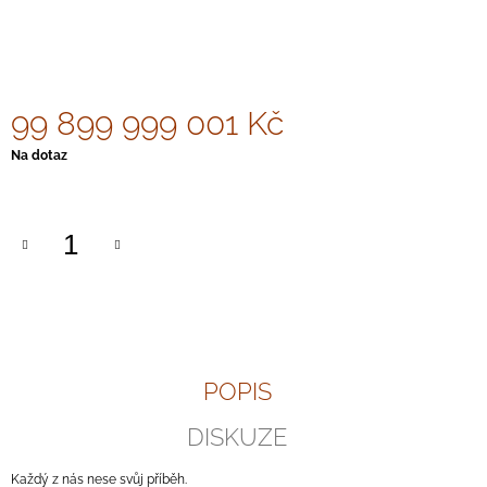
J
E
M
E
99 899 999 001 Kč
LUNARIA
CORDIS
Měrná
Na dotaz
2
cena:
780
Kč
POPIS
DISKUZE
Každý z nás nese svůj příběh.