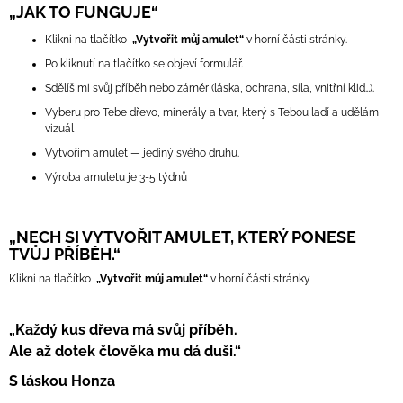
„JAK TO FUNGUJE“
Klikni na tlačítko
„Vytvořit můj amulet“
v horní části stránky.
Po kliknutí na tlačítko se objeví formulář.
Sdělíš mi svůj příběh nebo záměr (láska, ochrana, síla, vnitřní klid…).
Vyberu pro Tebe dřevo, minerály a tvar, který s Tebou ladí a udělám
vizuál
Vytvořím amulet — jediný svého druhu.
Výroba amuletu je 3-5 týdnů
„NECH SI VYTVOŘIT AMULET, KTERÝ PONESE
TVŮJ PŘÍBĚH.“
Klikni na tlačítko
„Vytvořit můj amulet“
v horní části stránky
„Každý kus dřeva má svůj příběh.
Ale až dotek člověka mu dá duši.“
S láskou Honza