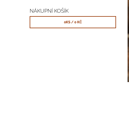
NÁKUPNÍ KOŠÍK
0
KS /
0 KČ