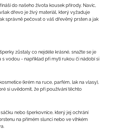
náší do našeho života kousek přírody. Navíc,
Avšak dřevo je živý materiál, který vyžaduje
 jak správně pečovat o váš dřevěný prsten a jak
šperky zůstaly co nejdéle krásné, snažte se je
s vodou - například při mytí rukou či nádobí si
smetice (krém na ruce, parfém, lak na vlasy),
ré si uvědomit, že při používání těchto
áčku nebo šperkovnice, který jej ochrání
 prstenu na přímém slunci nebo ve vlhkém
a.