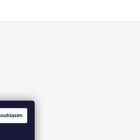
ouhlasím
mu