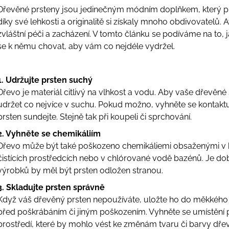
2 390 Kč
3 690 Kč
Dřevěné prsteny jsou jedinečným módním doplňkem, který při
díky své lehkosti a originalitě si získaly mnoho obdivovatelů. 
zvláštní péči a zacházení. V tomto článku se podíváme na to,
se k němu chovat, aby vám co nejdéle vydržel.
1. Udržujte prsten suchý
Dřevo je materiál citlivý na vlhkost a vodu. Aby vaše dřevěné 
udržet co nejvíce v suchu. Pokud možno, vyhněte se kontaktu 
prsten sundejte. Stejně tak při koupeli či sprchování.
2. Vyhněte se chemikáliím
Dřevo může být také poškozeno chemikáliemi obsaženými v ko
čistících prostředcích nebo v chlórované vodě bazénů. Je dob
výrobků by měl být prsten odložen stranou.
3. Skladujte prsten správně
Když váš dřevěný prsten nepoužíváte, uložte ho do měkkého s
před poškrábáním či jiným poškozením. Vyhněte se umístění
prostředí, které by mohlo vést ke změnám tvaru či barvy dřev