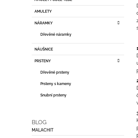
T
A
kategorie
4 380 Kč
T
R
AMULETY
E
A
G
NÁRAMKY
N
O
R
N
Dřevěné náramky
I
Í
E
P
NÁUŠNICE
A
PRSTENY
N
E
Dřevěné prsteny
L
Prsteny s kameny
Snubní prsteny
BLOG
MALACHIT