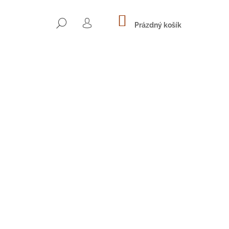
NÁKUPNÍ
HLEDAT
KOŠÍK
Prázdný košík
PŘIHLÁŠENÍ
Následující
H