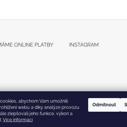
ÍMÁME ONLINE PLATBY
INSTAGRAM
cookies, abychom Vám umožnili
Odmítnout
S
ohlížení webu a díky analýze provozu
Sledovat na Instagra
le zlepšovali jeho funkce, výkon a
t.
Více informací