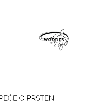
CO POTŘEBUJETE NAJÍT?
HLEDAT
DOPORUČUJEME
PÉČE O PRSTEN
WHISPER OF WINGS
SOUL OF EART