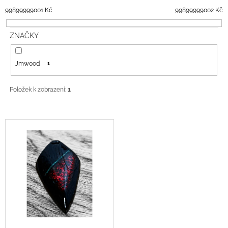
N
A
99899999001
Kč
99899999002
Kč
Í
J
P
ZNAČKY
Í
R
T
O
?
Jmwood
1
D
U
Položek k zobrazení:
1
K
T
HLEDAT
Ů
V
Ý
P
D
I
O
S
P
O
P
R
R
U
O
Č
U