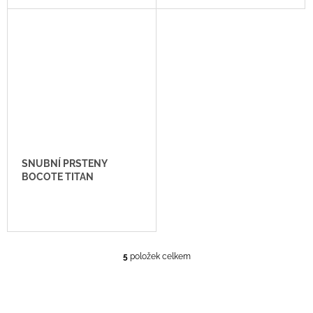
SNUBNÍ PRSTENY
BOCOTE TITAN
5
položek celkem
O
V
L
Á