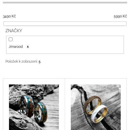
E
A
N
J
3490
Kč
5990
Kč
Í
Í
P
T
ZNAČKY
R
?
O
Jmwood
5
D
U
Položek k zobrazení:
5
K
HLEDAT
T
Ů
V
Ý
D
P
O
P
I
O
S
R
P
U
Č
R
U