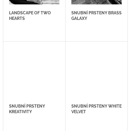
O
J
E
D
LANDSCAPE OF TWO
SNUBNÍ PRSTENY BRASS
M
U
HEARTS
GALAXY
E
K
T
IRON
SILENCE
Ů
2
980
Kč
SNUBNÍ PRSTENY
SNUBNÍ PRSTENY WHITE
KREATIVITY
VELVET