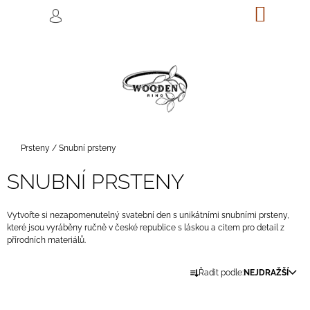
K
Přejít
NÁKUP
M
HLEDAT
na
KOŠÍK
O
PŘIHLÁŠENÍ
ZPĚT
ZPĚT
obsah
Š
Í
C
K
O
P
O
T
Domů
Prsteny
/
Snubní prsteny
Ř
SNUBNÍ PRSTENY
E
B
U
Vytvořte si nezapomenutelný svatební den s unikátními snubními prsteny,
které jsou vyráběny ručně v české republice s láskou a citem pro detail z
J
přírodních materiálů.
E
Ř
T
Řadit podle:
NEJDRAŽŠÍ
A
E
Z
N