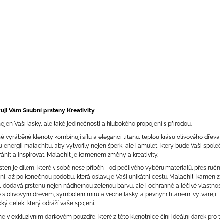
uji Vám Snubní prsteny Kreativity
jen Vaší lásky, ale také jedinečnosti a hlubokého propojení s přírodou.
ě vyráběné klenoty kombinují sílu a eleganci titanu, teplou krásu olivového dřeva
energii malachitu, aby vytvořily nejen šperk, ale i amulet, který bude Vaši spol
ánit a inspirovat. Malachit je kamenem změny a kreativity.
ten je dílem, které v sobě nese příběh - od pečlivého výběru materiálů, přes ručn
ní, až po konečnou podobu, která oslavuje Vaši unikátní cestu. Malachit, kámen
y, dodává prstenu nejen nádhernou zelenou barvu, ale i ochranné a léčivé vlastnost
 s olivovým dřevem, symbolem míru a věčné lásky, a pevným titanem, vytvářejí
ý celek, který odráží vaše spojení.
v exkluzivním dárkovém pouzdře, které z této klenotnice činí ideální dárek pro 