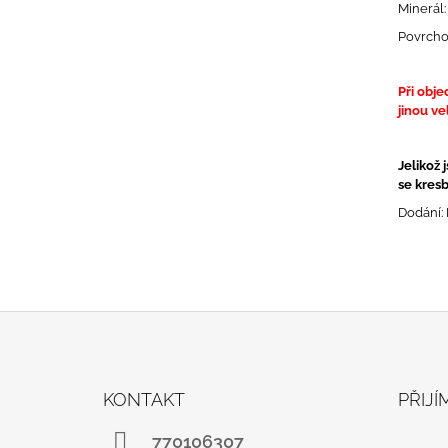
Minerál:
Povrcho
Při obje
jinou ve
Jelikož 
se kresb
Dodání: 
Z
Á
KONTAKT
PŘIJ
P
A
770106307