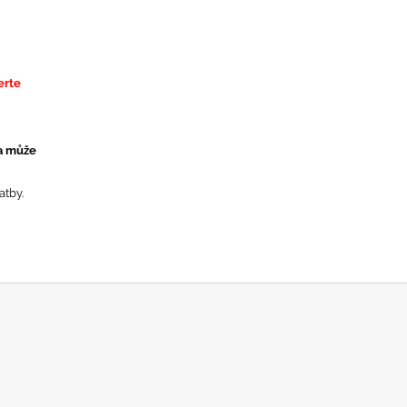
erte
 a může
atby.