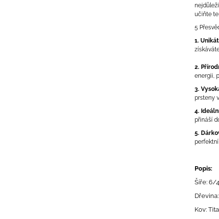
nejdůlež
učiňte t
5 Přesvě
1. Unikát
získáváte
2. Přírodn
energii, 
3. Vysok
prsteny 
4. Ideál
přináší d
5. Dárko
perfektn
Popis:
Šíře: 6
Dřevina:
Kov: Tit