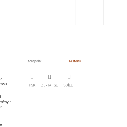
Kategorie
:
Prsteny
 a
ečnou
TISK
ZEPTAT SE
SDÍLET
í
 změny a
i.
to