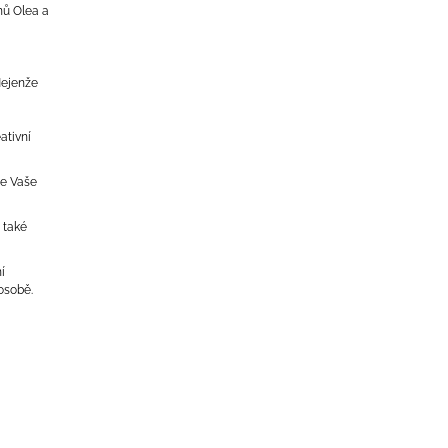
nů Olea a
Nejenže
ativní
že Vaše
 také
í
osobě.