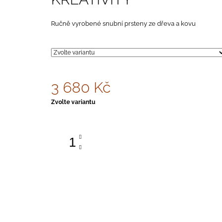
4 380 Kč
Ručně vyrobené snubní prsteny ze dřeva a kovu
3 680 Kč
Měrná
Zvolte variantu
cena: