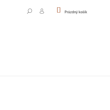
NÁKUPNÍ
HLEDAT
KOŠÍK
Prázdný košík
PŘIHLÁŠENÍ
Následující
H