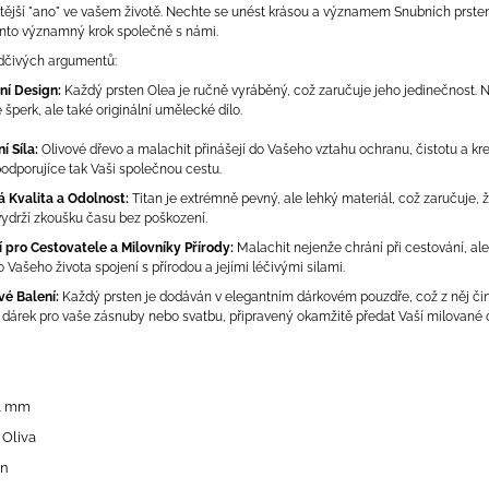
itější "ano" ve vašem životě. Nechte se unést krásou a významem Snubních prste
ento významný krok společně s námi.
dčivých argumentů:
ní Design:
Každý prsten Olea je ručně vyráběný, což zaručuje jeho jedinečnost. 
 šperk, ale také originální umělecké dílo.
í Síla:
Olivové dřevo a malachit přinášejí do Vašeho vztahu ochranu, čistotu a kre
podporujíce tak Vaši společnou cestu.
á Kvalita a Odolnost:
Titan je extrémně pevný, ale lehký materiál, což zaručuje, 
vydrží zkoušku času bez poškození.
ní pro Cestovatele a Milovníky Přírody:
Malachit nejenže chrání při cestování, ale
o Vašeho života spojení s přírodou a jejími léčivými silami.
vé Balení:
Každý prsten je dodáván v elegantním dárkovém pouzdře, což z něj čin
í dárek pro vaše zásnuby nebo svatbu, připravený okamžitě předat Vaší milované 
/4 mm
 Oliva
an