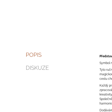
POPIS
Představ
Symbol ne
DISKUZE
Tyto ručn
magickou 
cestu chr
Každý prs
zpracová
kreativit
Společně
harmonick
Dodáváme 