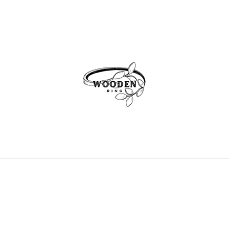
CO POTŘEBUJETE NAJÍT?
HLEDAT
DOPORUČUJEME
WHISPER OF WINGS
SOUL OF EART