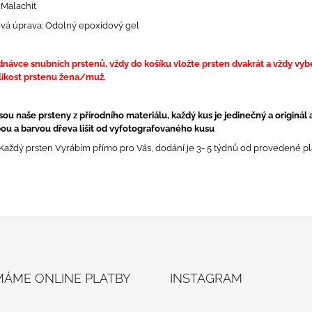
 Malachit
vá úprava: Odolný epoxidový gel
dnávce snubních prstenů, vždy do košíku vložte prsten dvakrát a vždy vyb
likost prstenu žena/muž.
jsou naše prsteny z přírodního materiálu, každý kus je jedinečný a originál
ou a barvou dřeva lišit od vyfotografovaného kusu
Každý prsten Vyrábím přímo pro Vás, dodání je 3- 5 týdnů od provedené pl
ÍMÁME ONLINE PLATBY
INSTAGRAM