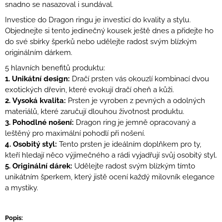
snadno se nasazoval i sundával.
Investice do Dragon ringu je investicí do kvality a stylu.
Objednejte si tento jedinečný kousek ještě dnes a přidejte ho
do své sbírky šperků nebo udělejte radost svým blízkým
originálním dárkem.
5 hlavních benefitů produktu:
1. Unikátní design:
Dračí prsten vás okouzlí kombinací dvou
exotických dřevin, které evokují dračí oheň a kůži.
2. Vysoká kvalita:
Prsten je vyroben z pevných a odolných
materiálů, které zaručují dlouhou životnost produktu.
3. Pohodlné nošení:
Dragon ring je jemně opracovaný a
leštěný pro maximální pohodlí při nošení.
4. Osobitý styl:
Tento prsten je ideálním doplňkem pro ty,
kteří hledají něco výjimečného a rádi vyjadřují svůj osobitý styl.
5. Originální dárek:
Udělejte radost svým blízkým tímto
unikátním šperkem, který jistě ocení každý milovník elegance
a mystiky.
Popis: