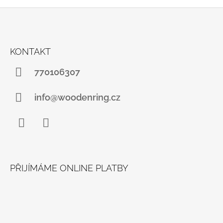
Z
Á
KONTAKT
P
A
770106307
T
Í
info@woodenring.cz
Facebook
Instagram
PŘIJÍMÁME ONLINE PLATBY