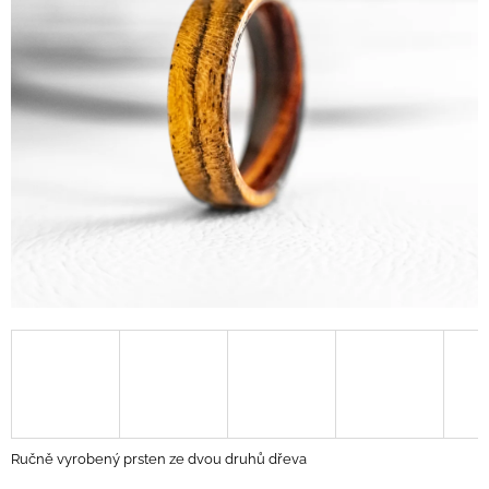
A
J
Í
T
?
HLEDAT
D
O
P
O
R
U
Ručně vyrobený prsten ze dvou druhů dřeva
Č
U