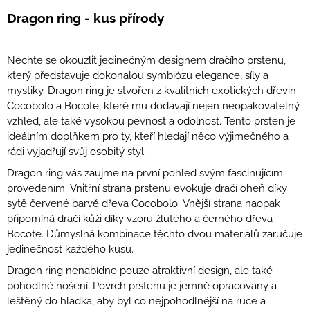
Dragon ring - kus přírody
Nechte se okouzlit jedinečným designem dračího prstenu,
který představuje dokonalou symbiózu elegance, síly a
mystiky. Dragon ring je stvořen z kvalitních exotických dřevin
Cocobolo a Bocote, které mu dodávají nejen neopakovatelný
vzhled, ale také vysokou pevnost a odolnost. Tento prsten je
ideálním doplňkem pro ty, kteří hledají něco výjimečného a
rádi vyjadřují svůj osobitý styl.
Dragon ring vás zaujme na první pohled svým fascinujícím
provedením. Vnitřní strana prstenu evokuje dračí oheň díky
sytě červené barvě dřeva Cocobolo. Vnější strana naopak
připomíná dračí kůži díky vzoru žlutého a černého dřeva
Bocote. Důmyslná kombinace těchto dvou materiálů zaručuje
jedinečnost každého kusu.
Dragon ring nenabídne pouze atraktivní design, ale také
pohodlné nošení. Povrch prstenu je jemně opracovaný a
leštěný do hladka, aby byl co nejpohodlnější na ruce a